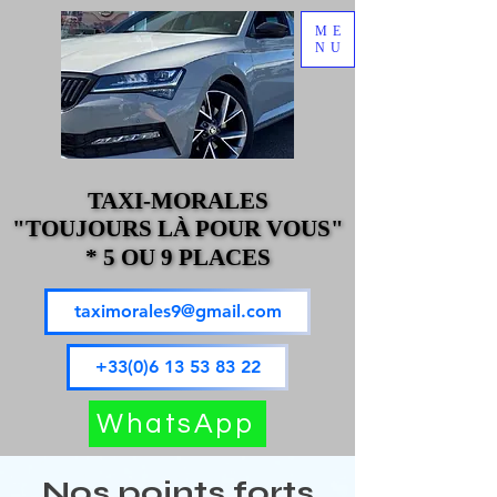
ME
NU
TAXI-MORALES
TAXI-MORALES
"TOUJOURS LÀ POUR VOUS"
"TOUJOURS LÀ POUR VOUS"
* 5 OU 9 PLACES
* 5 OU 9 PLACES
taximorales9@gmail.com
+33(0)6 13 53 83 22
WhatsApp
Nos points forts