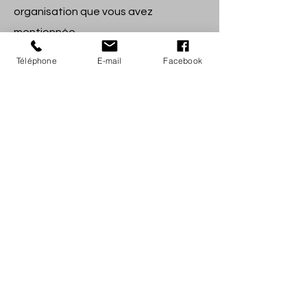
organisation que vous avez
mentionnée.
Téléphone
E-mail
Facebook
Vous pouvez envoyer une demande
d'accès, de correction, de
suppression, de transfert de données
de vos données personnelles ou une
demande de retrait de votre
consentement ou objection au
traitement de vos données
personnelles à
taximorales9@gmail.com.
Pour vous assurer que la demande
d'inspection a bien été faite par vous,