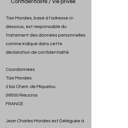
Confidentialité / Vie privée
Taxi Morales, basé à l'adresse ci-
dessous, est responsable du
traitement des données personnelles
comme indiqué dans cette
déclaration de confidentialité.
Coordonnées
Taxi Morales
2 bis Chem. de Miquelou
09500 Rieucros
FRANCE
Jean Charles Morales est Déléguée à