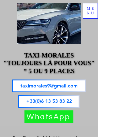
ME
NU
TAXI-MORALES
TAXI-MORALES
"TOUJOURS LÀ POUR VOUS"
"TOUJOURS LÀ POUR VOUS"
* 5 OU 9 PLACES
* 5 OU 9 PLACES
taximorales9@gmail.com
+33(0)6 13 53 83 22
WhatsApp